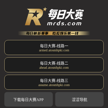
每日大赛-线路一
armed.atosmhpki.com
每日大赛-线路二
ahead.atosmhpki.com
每日大赛-线路三
assume.atosmhpki.com
下载每日大赛APP
涩涩导航