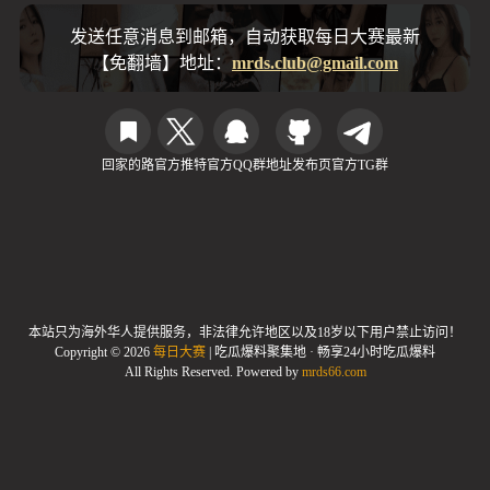
发送任意消息到邮箱，自动获取每日大赛最新
【免翻墙】地址：
mrds.club@gmail.com
回家的路
官方推特
官方QQ群
地址发布页
官方TG群
本站只为海外华人提供服务，非法律允许地区以及18岁以下用户禁止访问！
Copyright © 2026
每日大赛
| 吃瓜爆料聚集地 · 畅享24小时吃瓜爆料
All Rights Reserved. Powered by
mrds66.com